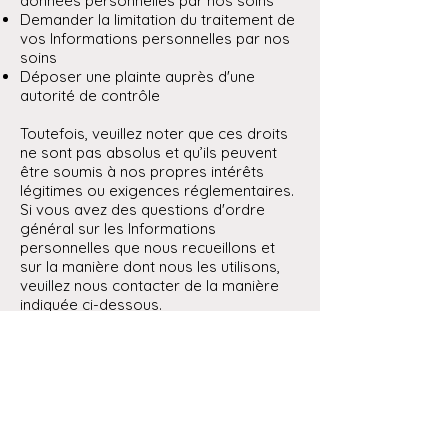
données personnelles par nos soins
Demander la limitation du traitement de
vos Informations personnelles par nos
soins
Déposer une plainte auprès d'une
autorité de contrôle
Toutefois, veuillez noter que ces droits
ne sont pas absolus et qu’ils peuvent
être soumis à nos propres intérêts
légitimes ou exigences réglementaires.
Si vous avez des questions d'ordre
général sur les Informations
personnelles que nous recueillons et
sur la manière dont nous les utilisons,
veuillez nous contacter de la manière
indiquée ci-dessous.
Dans le cadre de la mise à disposition
des Services à nos utilisateurs, nous
pouvons transférer des informations à
des entités affiliées ou à d'autres tiers
au-delà des frontières de votre pays
ou juridiction, vers d'autres pays ou
juridictions dans le monde. En utilisant